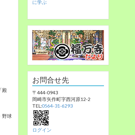
に学ぶ
お問合せ先
「殿
〒444-0943
岡崎市矢作町字西河原12-2
TEL:
0564-31-6293
・野球
ログイン