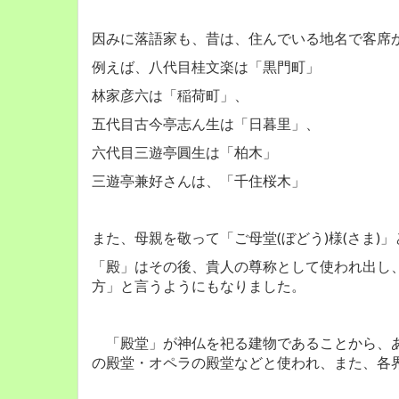
因みに落語家も、昔は、住んでいる地名で客席
例えば、八代目桂文楽は「黒門町」
林家彦六は「稲荷町」、
五代目古今亭志ん生は「日暮里」、
六代目三遊亭圓生は「柏木」
三遊亭兼好さんは、「千住桜木」
また、母親を敬って「ご母堂(ぼどう)様(さま)
「殿」はその後、貴人の尊称として使われ出し
方」と言うようにもなりました。
「殿堂」が神仏を祀る建物であることから、あ
の殿堂・オペラの殿堂などと使われ、また、各