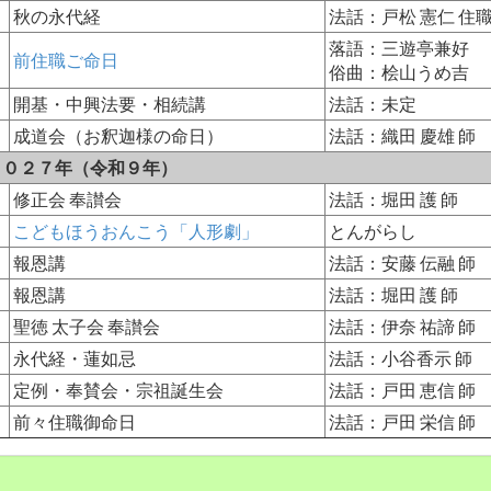
秋の永代経
法話：戸松 憲仁 住
落語：三遊亭兼好
前住職ご命日
俗曲：桧山うめ吉
開基・中興法要・相続講
法話：未定
成道会（お釈迦様の命日）
法話：織田 慶雄 師
２０２７年（令和９年）
修正会 奉讃会
法話：堀田 護 師
こどもほうおんこう「人形劇」
とんがらし
報恩講
法話：安藤 伝融 師
報恩講
法話：堀田 護 師
聖徳 太子会 奉讃会
法話：伊奈 祐諦 師
永代経・蓮如忌
法話：小谷香示 師
定例・奉賛会・宗祖誕生会
法話：戸田 恵信 師
前々住職御命日
法話：戸田 栄信 師