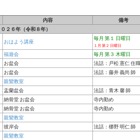
内容
備考
２０２６年（令和８年）
毎月 第１ 日曜日
おはよう講座
１月 第２ 日曜日
福遊会
毎月 第３ 木曜日
お盆会
法話：戸松 憲仁 住
お盆会
法話：藤井 義尚 師
親鸞教室
盂蘭盆会
法話：青木 馨 師
納骨堂 お盆会
寺内勤め
納骨堂 お盆会
寺内勤め
親鸞教室
彼岸会
法話：梛野 明仁 師
親鸞教室