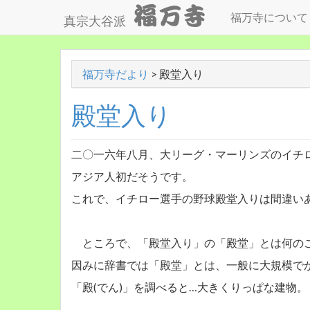
福万寺について
真宗大谷派
福万寺だより
>
殿堂入り
殿堂入り
二〇一六年八月、大リーグ・マーリンズのイチ
アジア人初だそうです。
これで、イチロー選手の野球殿堂入りは間違い
ところで、「殿堂入り」の「殿堂」とは何の
因みに辞書では「殿堂」とは、一般に大規模で
「殿(でん)」を調べると…大きくりっぱな建物