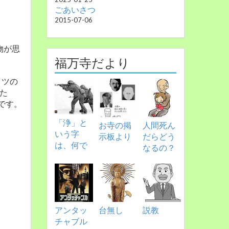
ごあいさつ
2015-07-06
物が思
福万寺だより
イツの
た
です。
「浄」と
お寺の掲
人間死ん
いう字
示板より
だらどう
は、何で
なるの？
アンタッ
台無し
説教
チャブル