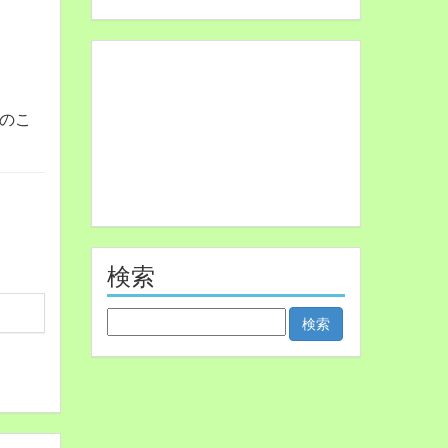
のこ
検索
検
索: