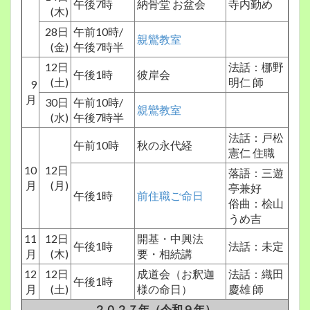
午後7時
納骨堂 お盆会
寺内勤め
(木)
28日
午前10時/
親鸞教室
(金)
午後7時半
12日
法話：梛野
午後1時
彼岸会
(土)
明仁 師
9
月
30日
午前10時/
親鸞教室
(水)
午後7時半
法話：戸松
午前10時
秋の永代経
憲仁 住職
10
12日
落語：三遊
月
(月)
亭兼好
午後1時
前住職ご命日
俗曲：桧山
うめ吉
11
12日
開基・中興法
午後1時
法話：未定
月
(木)
要・相続講
12
12日
成道会（お釈迦
法話：織田
午後1時
月
(土)
様の命日）
慶雄 師
２０２７年（令和９年）