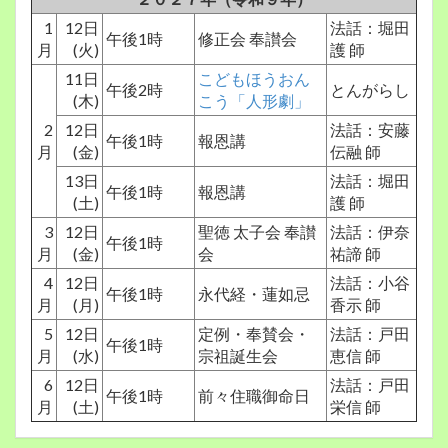
1
12日
法話：堀田
午後1時
修正会 奉讃会
月
(火)
護 師
11日
こどもほうおん
午後2時
とんがらし
(木)
こう「人形劇」
2
12日
法話：安藤
午後1時
報恩講
月
(金)
伝融 師
13日
法話：堀田
午後1時
報恩講
(土)
護 師
3
12日
聖徳 太子会 奉讃
法話：伊奈
午後1時
月
(金)
会
祐諦 師
4
12日
法話：小谷
午後1時
永代経・蓮如忌
月
(月)
香示 師
5
12日
定例・奉賛会・
法話：戸田
午後1時
月
(水)
宗祖誕生会
恵信 師
6
12日
法話：戸田
午後1時
前々住職御命日
月
(土)
栄信 師