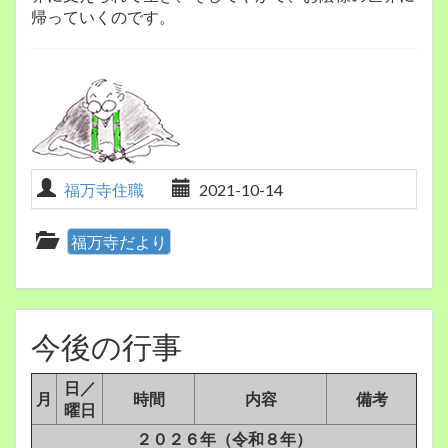
帰っていくのです。
福万寺住職
2021-10-14
福万寺だより
今後の行事
日／
月
時間
内容
備考
曜日
２０２６年（令和８年）