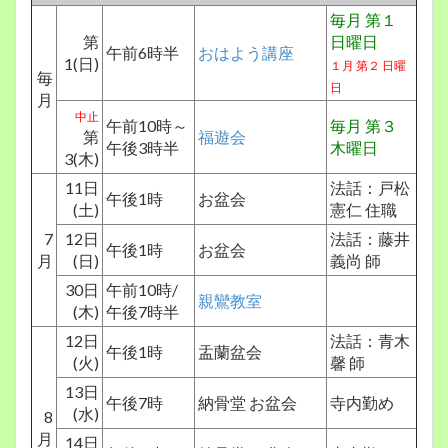
毎月 第１
第
日曜日
午前6時半
おはよう講座
1(日)
１月 第２ 日曜
毎
日
月
中止
午前10時～
毎月 第３
第
福遊会
午後3時半
木曜日
3(木)
11日
法話：戸松
午後1時
お盆会
(土)
憲仁 住職
7
12日
法話：藤井
午後1時
お盆会
月
(日)
義尚 師
30日
午前10時/
親鸞教室
(木)
午後7時半
12日
法話：青木
午後1時
盂蘭盆会
(火)
馨 師
13日
午後7時
納骨堂 お盆会
寺内勤め
(水)
8
月
14日