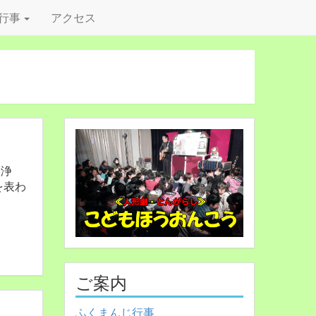
行事
アクセス
「浄
を表わ
ご案内
ふくまんじ行事