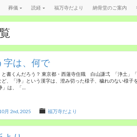
葬儀
読経
福万寺だより
納骨堂のご案内
一覧
う字は、何で
と書くんだろう？ 東京都・西蓮寺住職 白山謙弌 「浄土」
など、「浄」という漢字は、澄み切った様子、穢れのない様子
浄」は、「…
10月 2nd, 2025
福万寺だより