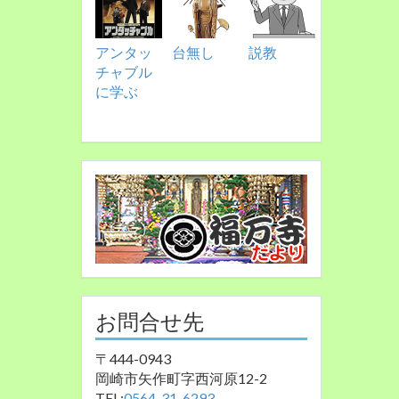
アンタッ
台無し
説教
チャブル
に学ぶ
お問合せ先
〒444-0943
岡崎市矢作町字西河原12-2
TEL:
0564-31-6293