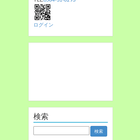
ログイン
検索
検
索: