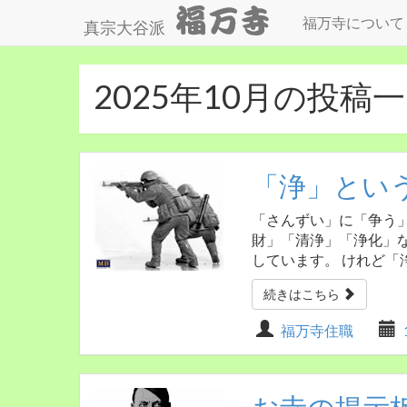
福万寺について
真宗大谷派
2025年10月の投稿
「浄」とい
「さんずい」に「争う」
財」「清浄」「浄化」
しています。 けれど「
続きはこちら
福万寺住職